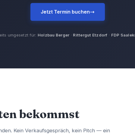
Jetzt Termin buchen
eits umgesetzt für:
Holzbau Berger
·
Rittergut Etzdorf
·
FDP Saalek
uten bekommst
enden. Kein Verkaufsgespräch, kein Pitch — ein