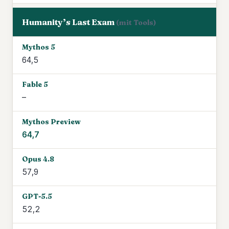
Humanity’s Last Exam
(mit Tools)
64,5
–
64,7
57,9
52,2