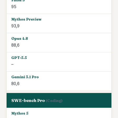
95
93,9
88,6
–
80,6
SWE-bench Pro
(Coding)