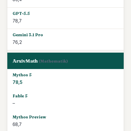
78,7
76,2
ArxivMath
(Mathematik)
78,5
–
68,7