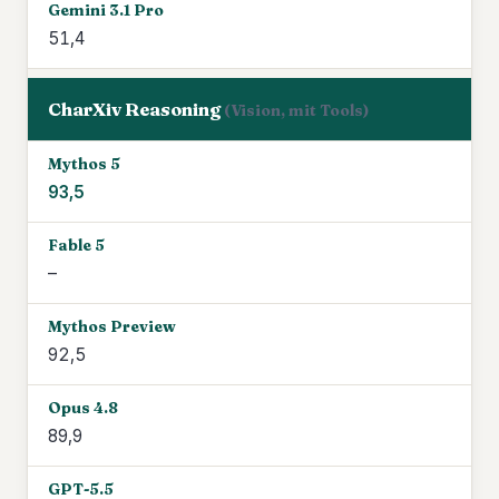
51,4
CharXiv Reasoning
(Vision, mit Tools)
93,5
–
92,5
89,9