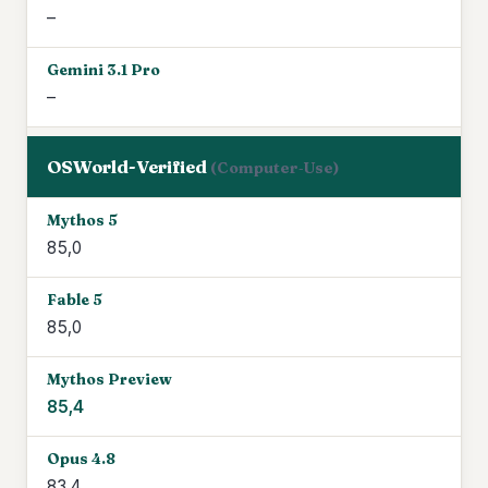
–
–
OSWorld-Verified
(Computer‑Use)
85,0
85,0
85,4
83,4