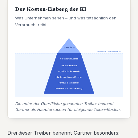
Der Kosten-Eisberg der KI
Was Unternehmen sehen – und was tatsächlich den
Verbrauch treibt.
Lizenz / Abo
Wasserlinie · was sichtbar ist
Versteckte Kosten
Token-Verbrauch
Agentische Autonomie
Überladene Kontextfenster
Review & Nacharbeit
Fehlende Kostenoptimierung
Die unter der Oberfläche genannten Treiber benennt
Gartner als Hauptursachen für steigende Token-Kosten.
Drei dieser Treiber benennt Gartner besonders: