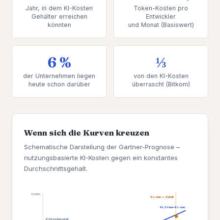
Jahr, in dem KI-Kosten
Token-Kosten pro
Gehälter erreichen
Entwickler
könnten
und Monat (Basiswert)
6 %
⅓
der Unternehmen liegen
von den KI-Kosten
heute schon darüber
überrascht (Bitkom)
Wenn sich die Kurven kreuzen
Schematische Darstellung der Gartner-Prognose –
nutzungsbasierte KI-Kosten gegen ein konstantes
Durchschnittsgehalt.
Kosten
Kosten > Gehalt
KI-/Token-Kosten
Ø Entwicklergehalt