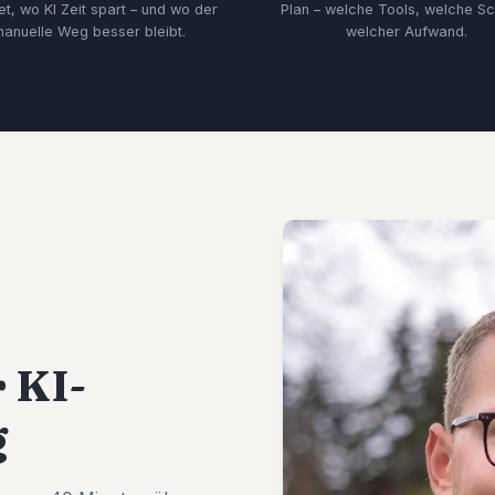
et, wo KI Zeit spart – und wo der
Plan – welche Tools, welche Sch
anuelle Weg besser bleibt.
welcher Aufwand.
r KI-
g