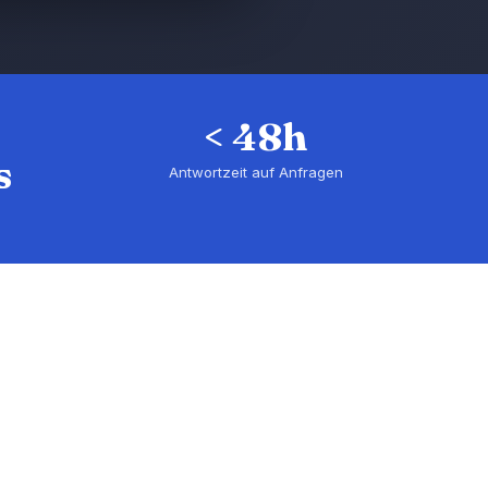
< 48h
s
Antwortzeit auf Anfragen
e