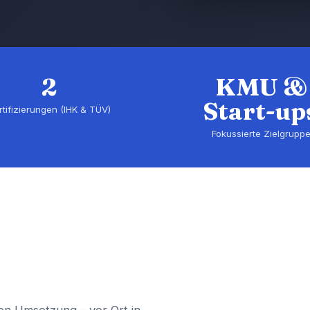
2
KMU &
Start-up
rtifizierungen (IHK & TÜV)
Fokussierte Zielgrupp