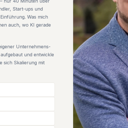
s – nur 40 Minuten über
ändler, Start-ups und
-Einführung. Was mich
hnen auch, wo KI gerade
 eigener Unternehmens-
 aufgebaut und entwickle
 sich Skalierung mit