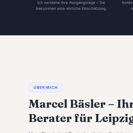
Ich verstehe Ihre Ausgangslage – Sie
konkr
bekommen eine ehrliche Einschätzung.
m
ÜBER MICH
Marcel Bäsler – Ih
Berater für Leipzi