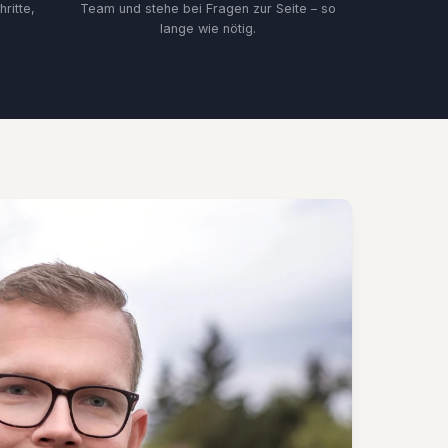
ritte,
Team und stehe bei Fragen zur Seite – so
lange wie nötig.