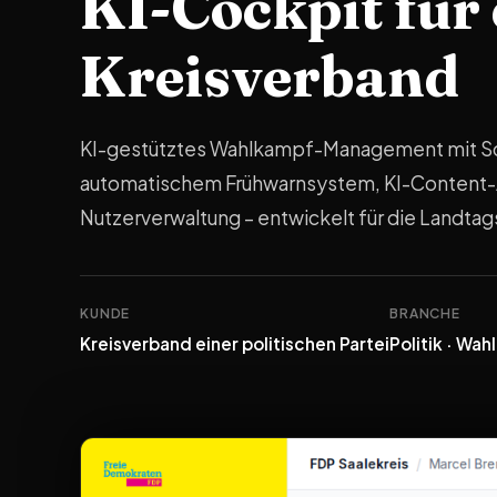
KI-Cockpit für
Kreisverband
KI-gestütztes Wahlkampf-Management mit So
automatischem Frühwarnsystem, KI-Content-As
Nutzerverwaltung – entwickelt für die Landta
KUNDE
BRANCHE
Kreisverband einer politischen Partei
Politik · Wa