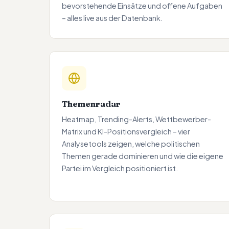
bevorstehende Einsätze und offene Aufgaben
– alles live aus der Datenbank.
Themenradar
Heatmap, Trending-Alerts, Wettbewerber-
Matrix und KI-Positionsvergleich – vier
Analysetools zeigen, welche politischen
Themen gerade dominieren und wie die eigene
Partei im Vergleich positioniert ist.