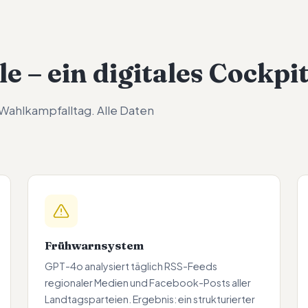
e – ein digitales Cockpi
Wahlkampfalltag. Alle Daten
Frühwarnsystem
GPT-4o analysiert täglich RSS-Feeds
regionaler Medien und Facebook-Posts aller
Landtagsparteien. Ergebnis: ein strukturierter