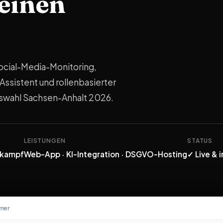
 einen
cial-Media-Monitoring,
sistent und rollenbasierter
gswahl Sachsen-Anhalt 2026.
LEISTUNGEN
STATUS
hlkampf
Web-App · KI-Integration · DSGVO-Hosting
✓ Live & 