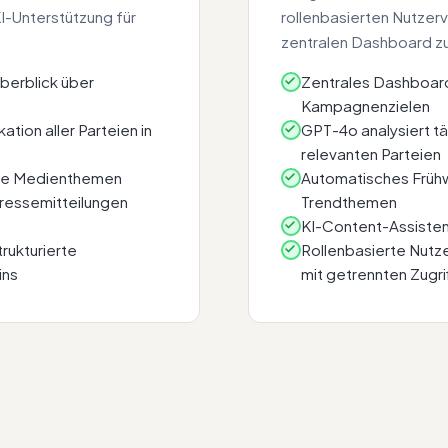
I-Unterstützung für
rollenbasierten Nutzerv
zentralen Dashboard 
berblick über
Zentrales Dashboard
Kampagnenzielen
ion aller Parteien in
GPT-4o analysiert tä
relevanten Parteien
ante Medienthemen
Automatisches Frü
Pressemitteilungen
Trendthemen
KI-Content-Assisten
trukturierte
Rollenbasierte Nutze
ins
mit getrennten Zugri