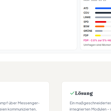
Lösung
kampf über Messenger-
Ein maßgeschneidertes
eien kommunizierten,
integrierten Modulen –