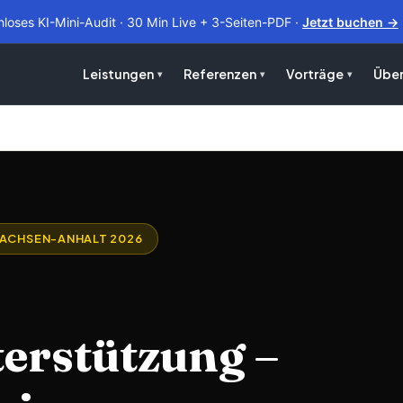
nloses KI-Mini-Audit · 30 Min Live + 3-Seiten-PDF ·
Jetzt buchen →
Leistungen
Referenzen
Vorträge
Über
SACHSEN-ANHALT 2026
rstützung –